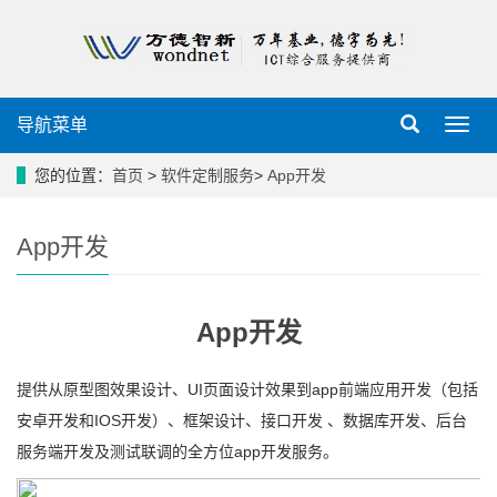
导航菜单
导
航
菜
您的位置：
首页
>
软件定制服务
>
App开发
单
App开发
App开发
提供从原型图效果设计、UI页面设计效果到app前端应用开发（包括
安卓开发和IOS开发）、框架设计、接口开发 、数据库开发、后台
服务端开发及测试联调的全方位app开发服务。