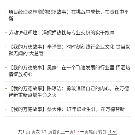
项目经理赵林曦的职场故事：在挑战中成长，在责任中平
衡
劳动铸就辉煌—冯妮娟热忱与专业交织的实干故事
【我的万德故事】李译雯：时时刻刻践行企业文化 甘当默
默无闻的“大总管”
【我的万德故事】吴静：在一个飞速发展的行业里 挥洒热
情绽放初心
【我的万德故事】陈琼洁：勇敢追随自己的内心，在万德
智新重新点燃生命之火
【我的万德故事】蔡大伟：17年职业生涯，在万德智新
共1 页 页次:1/1 页
首页
上一页
1
下一页
尾页
转到